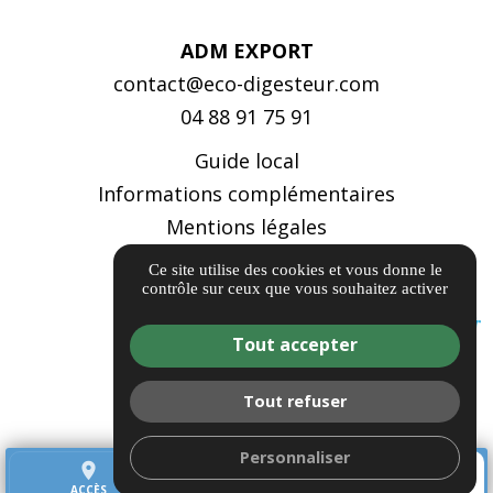
ADM EXPORT
contact@eco-digesteur.com
04 88 91 75 91
Guide local
Informations complémentaires
Mentions légales
Politique de confidentialité
Ce site utilise des cookies et vous donne le
contrôle sur ceux que vous souhaitez activer
Gestion des cookies
Tout accepter
Tout refuser
Personnaliser
place
call
mail
ACCÈS
TÉL.
CONTACT