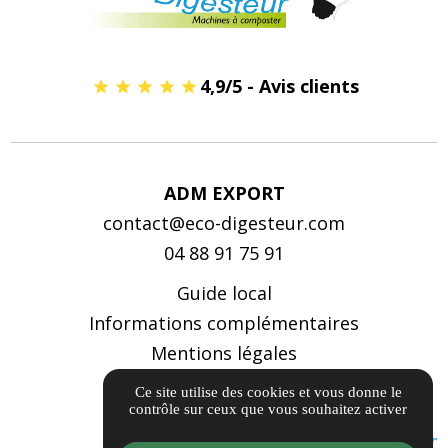
4,9/5 - Avis clients
ADM EXPORT
contact@eco-digesteur.com
04 88 91 75 91
Guide local
Informations complémentaires
Mentions légales
Politique de confidentialité
Ce site utilise des cookies et vous donne le
contrôle sur ceux que vous souhaitez activer
Gestion des cookies