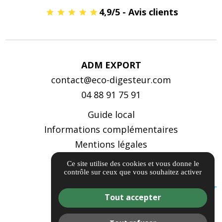
4,9/5 - Avis clients
ADM EXPORT
contact@eco-digesteur.com
04 88 91 75 91
Guide local
Informations complémentaires
Mentions légales
Politique de confidentialité
Ce site utilise des cookies et vous donne le
contrôle sur ceux que vous souhaitez activer
Gestion des cookies
Tout accepter